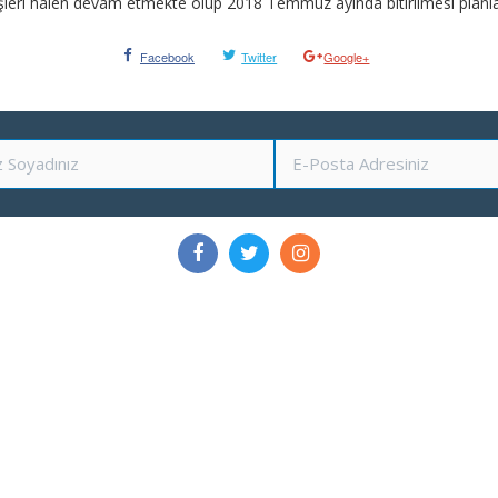
 işleri halen devam etmekte olup 2018 Temmuz ayında bitirilmesi planl
Facebook
Twitter
Google+