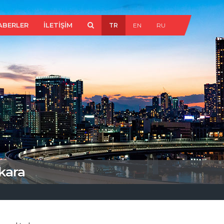
ABERLER
İLETİŞİM
TR
EN
RU
kara